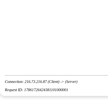
Connection: 216.73.216.87 (Client) -> (Server)
Request ID: 17861726424381101000001