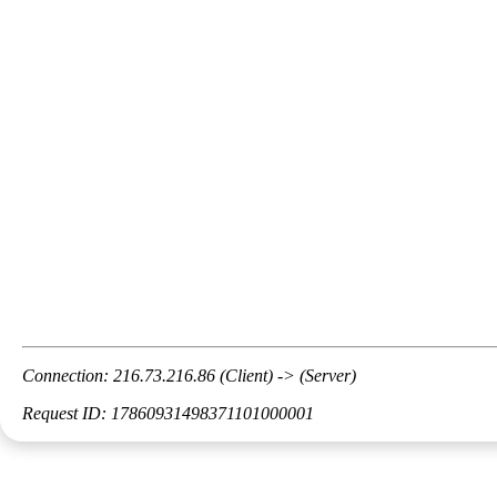
Connection: 216.73.216.86 (Client) -> (Server)
Request ID: 17860931498371101000001