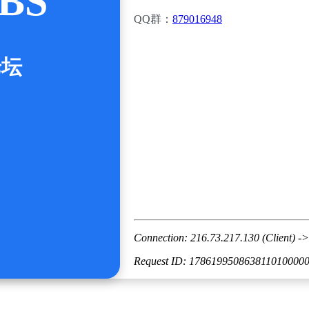
BS
QQ群：
879016948
论坛
Connection: 216.73.217.130 (Client) ->
Request ID: 178619950863811010000