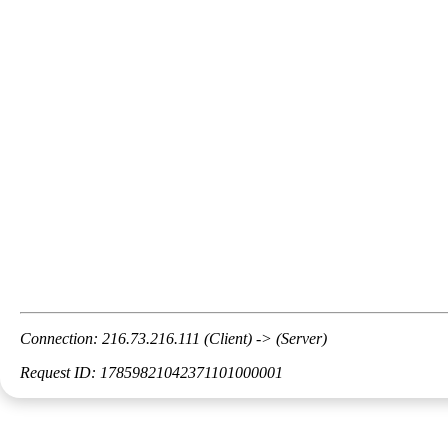
Connection: 216.73.216.111 (Client) -> (Server)
Request ID: 17859821042371101000001