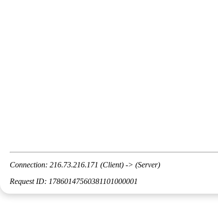
Connection: 216.73.216.171 (Client) -> (Server)
Request ID: 17860147560381101000001