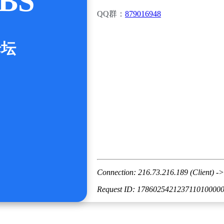
BS
QQ群：
879016948
论坛
Connection: 216.73.216.189 (Client) ->
Request ID: 178602542123711010000