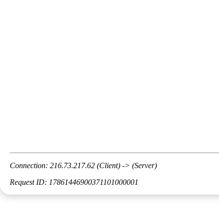
Connection: 216.73.217.62 (Client) -> (Server)
Request ID: 17861446900371101000001