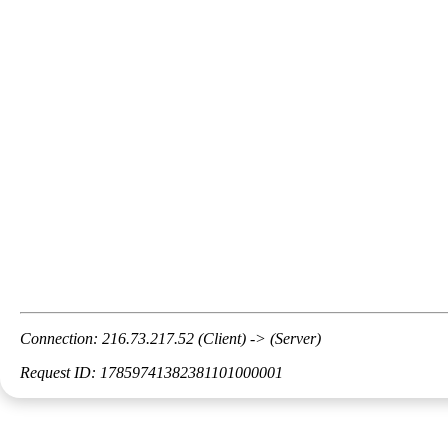
Connection: 216.73.217.52 (Client) -> (Server)
Request ID: 17859741382381101000001