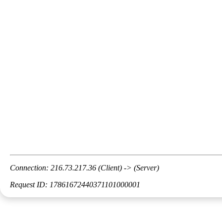
Connection: 216.73.217.36 (Client) -> (Server)
Request ID: 17861672440371101000001