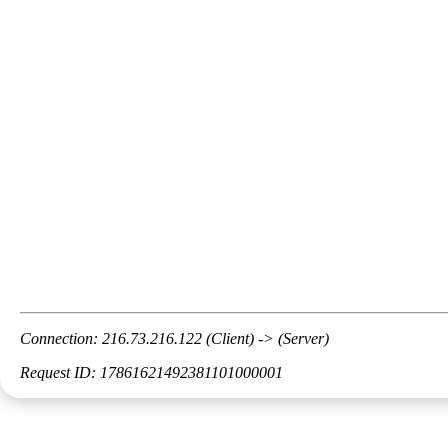
Connection: 216.73.216.122 (Client) -> (Server)
Request ID: 17861621492381101000001