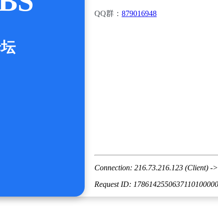
BS
QQ群：
879016948
论坛
Connection: 216.73.216.123 (Client) ->
Request ID: 178614255063711010000