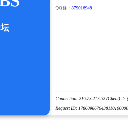
BS
QQ群：
879016948
论坛
Connection: 216.73.217.52 (Client) -> 
Request ID: 178609867643811010000