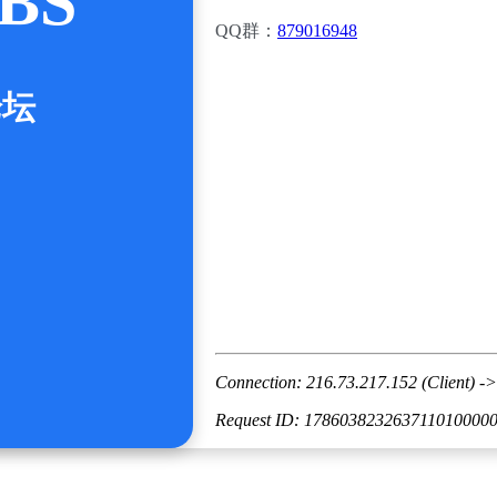
BS
QQ群：
879016948
论坛
Connection: 216.73.217.152 (Client) ->
Request ID: 178603823263711010000