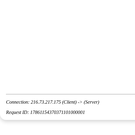
Connection: 216.73.217.175 (Client) -> (Server)
Request ID: 17861154370371101000001