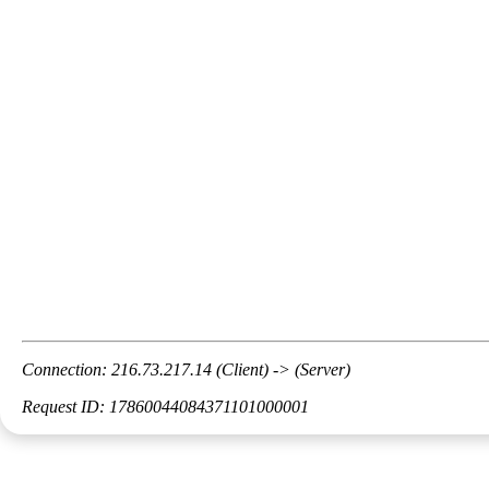
Connection: 216.73.217.14 (Client) -> (Server)
Request ID: 17860044084371101000001