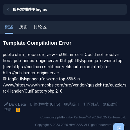
服务端插件/Plugins
概述
历史
讨论区
Template Compilation Error
public:xfrm_resource_view - cURL error 6: Could not resolve
host: pub-himcs-originserver-0htqq0diflylypnnegufo.wxmc.top
(see https://curl.haxx.se/libcurl/c/libcurl-errors.html) for
http://pub-himcs-originserver-
0htqq0diflylypnnegufo.wxmc.top:5565 in
/www/sites/www.himcbbs.com/src/vendor/guzzlehttp/guzzle/s
rc/Handler/CurlFactory.php:210
Dark Beta
简体中文 (CHS)
联系我们
社区规范
隐私政策
帮助
R
S
®
Community platform by XenForo
© 2010-2025 XenForo Ltd.
S
Copyright © 2023-2026 HiMCBBS. All Right Reserverd. 版权所有
二维