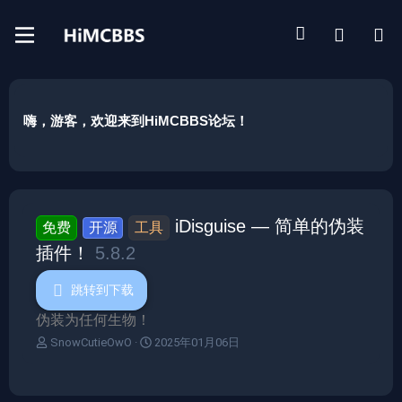
嗨，游客，欢迎来到HiMCBBS论坛！
iDisguise — 简单的伪装
免费
开源
工具
插件！
5.8.2
跳转到下载
伪装为任何生物！
作
创
SnowCutieOwO
2025年01月06日
者
建
日
期