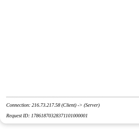
Connection: 216.73.217.58 (Client) -> (Server)
Request ID: 17861870328371101000001