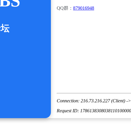
BS
QQ群：
879016948
论坛
Connection: 216.73.216.227 (Client) ->
Request ID: 178613830803811010000