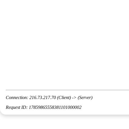
Connection: 216.73.217.70 (Client) -> (Server)
Request ID: 17859865558381101000002