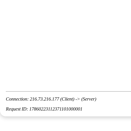
Connection: 216.73.216.177 (Client) -> (Server)
Request ID: 17860223112371101000001