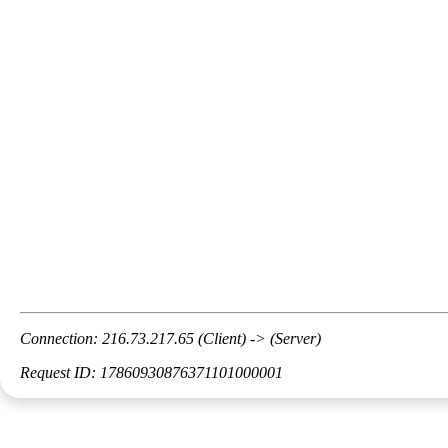
Connection: 216.73.217.65 (Client) -> (Server)
Request ID: 17860930876371101000001