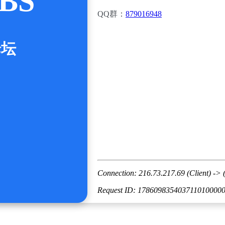
BS
QQ群：
879016948
论坛
Connection: 216.73.217.69 (Client) -> 
Request ID: 178609835403711010000