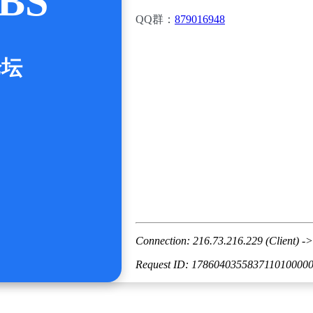
BS
QQ群：
879016948
论坛
Connection: 216.73.216.229 (Client) ->
Request ID: 178604035583711010000