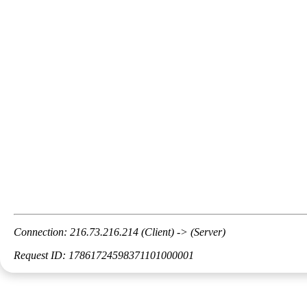
Connection: 216.73.216.214 (Client) -> (Server)
Request ID: 17861724598371101000001