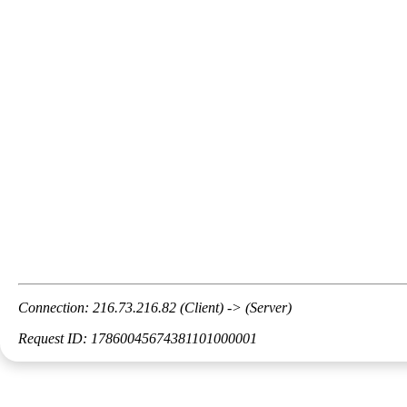
Connection: 216.73.216.82 (Client) -> (Server)
Request ID: 17860045674381101000001