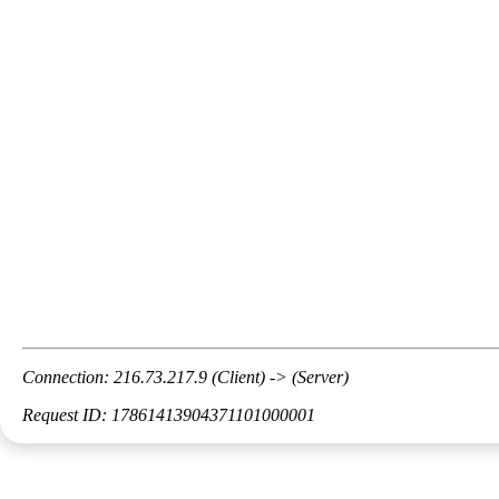
Connection: 216.73.217.9 (Client) -> (Server)
Request ID: 17861413904371101000001