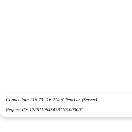
Connection: 216.73.216.214 (Client) -> (Server)
Request ID: 17861196454381101000001