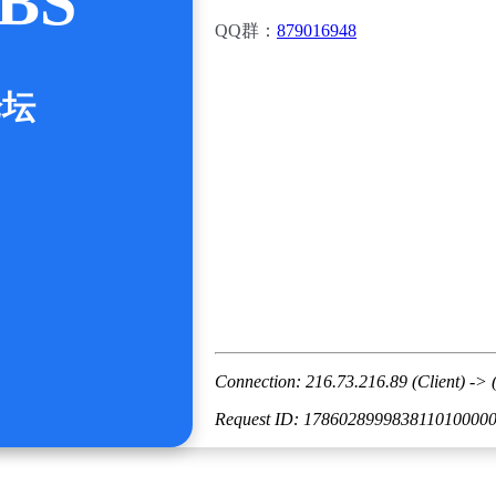
BS
QQ群：
879016948
论坛
Connection: 216.73.216.89 (Client) -> 
Request ID: 178602899983811010000