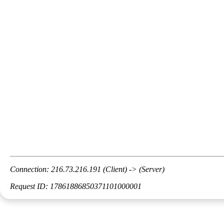
Connection: 216.73.216.191 (Client) -> (Server)
Request ID: 17861886850371101000001