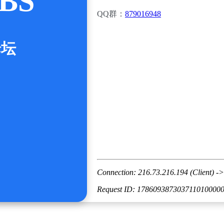
BS
QQ群：
879016948
论坛
Connection: 216.73.216.194 (Client) ->
Request ID: 178609387303711010000