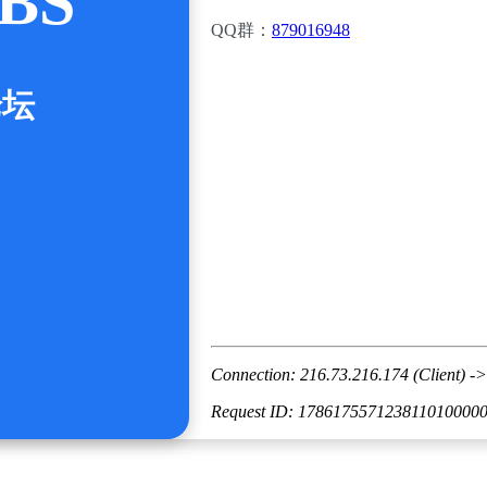
BS
QQ群：
879016948
论坛
Connection: 216.73.216.174 (Client) ->
Request ID: 178617557123811010000