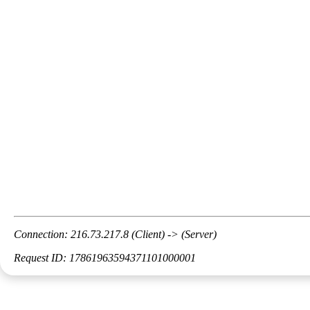
Connection: 216.73.217.8 (Client) -> (Server)
Request ID: 17861963594371101000001