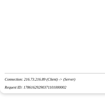
Connection: 216.73.216.89 (Client) -> (Server)
Request ID: 17861629290371101000002