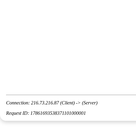
Connection: 216.73.216.87 (Client) -> (Server)
Request ID: 17861693538371101000001