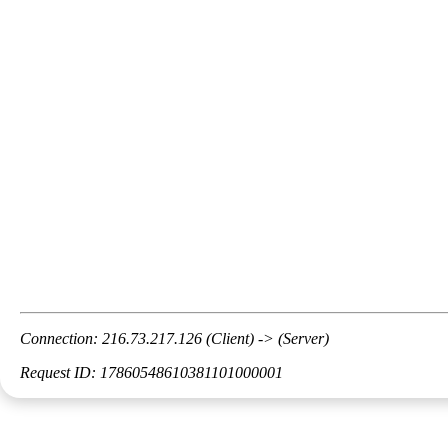
Connection: 216.73.217.126 (Client) -> (Server)
Request ID: 17860548610381101000001